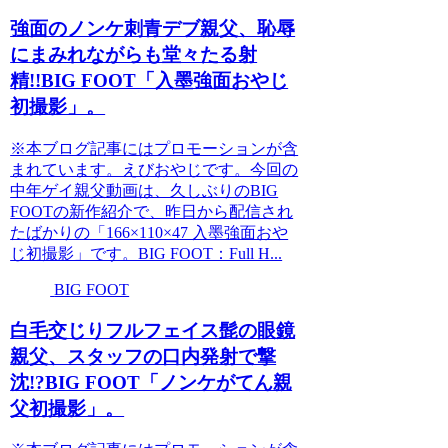
強面のノンケ刺青デブ親父、恥辱
にまみれながらも堂々たる射
精!!BIG FOOT「入墨強面おやじ
初撮影」。
※本ブログ記事にはプロモーションが含
まれています。えびおやじです。今回の
中年ゲイ親父動画は、久しぶりのBIG
FOOTの新作紹介で、昨日から配信され
たばかりの「166×110×47 入墨強面おや
じ初撮影」です。BIG FOOT：Full H...
BIG FOOT
白毛交じりフルフェイス髭の眼鏡
親父、スタッフの口内発射で撃
沈!?BIG FOOT「ノンケがてん親
父初撮影」。