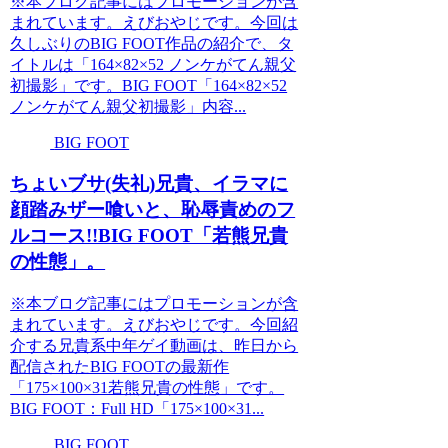
※本ブログ記事にはプロモーションが含
まれています。えびおやじです。今回は
久しぶりのBIG FOOT作品の紹介で、タ
イトルは「164×82×52 ノンケがてん親父
初撮影」です。BIG FOOT「164×82×52
ノンケがてん親父初撮影」内容...
BIG FOOT
ちょいブサ(失礼)兄貴、イラマに
顔踏みザー喰いと、恥辱責めのフ
ルコース!!BIG FOOT「若熊兄貴
の性態」。
※本ブログ記事にはプロモーションが含
まれています。えびおやじです。今回紹
介する兄貴系中年ゲイ動画は、昨日から
配信されたBIG FOOTの最新作
「175×100×31若熊兄貴の性態」です。
BIG FOOT：Full HD「175×100×31...
BIG FOOT