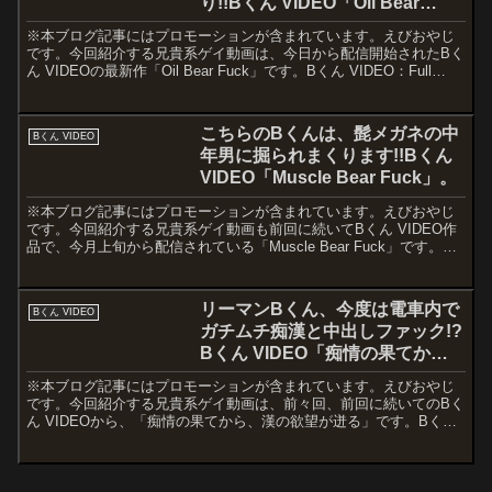
り!!Bくん VIDEO「Oil Bear
Fuck」。
※本ブログ記事にはプロモーションが含まれています。えびおやじ
です。今回紹介する兄貴系ゲイ動画は、今日から配信開始されたBく
ん VIDEOの最新作「Oil Bear Fuck」です。Bくん VIDEO：Full
HD「Oil Bear Fuc...
こちらのBくんは、髭メガネの中
Bくん VIDEO
年男に掘られまくります!!Bくん
VIDEO「Muscle Bear Fuck」。
※本ブログ記事にはプロモーションが含まれています。えびおやじ
です。今回紹介する兄貴系ゲイ動画も前回に続いてBくん VIDEO作
品で、今月上旬から配信されている「Muscle Bear Fuck」です。B
くん VIDEO：Full HD「Mu...
リーマンBくん、今度は電車内で
Bくん VIDEO
ガチムチ痴漢と中出しファック!?
Bくん VIDEO「痴情の果てから
～」。
※本ブログ記事にはプロモーションが含まれています。えびおやじ
です。今回紹介する兄貴系ゲイ動画は、前々回、前回に続いてのBく
ん VIDEOから、「痴情の果てから、漢の欲望が迸る」です。Bくん
VIDEO：Full HD「痴情の果てから、漢の欲...