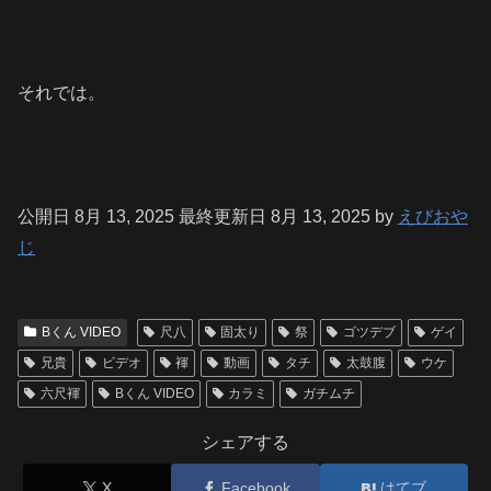
それでは。
公開日 8月 13, 2025
最終更新日 8月 13, 2025
by
えびおや
じ
Bくん VIDEO
尺八
固太り
祭
ゴツデブ
ゲイ
兄貴
ビデオ
褌
動画
タチ
太鼓腹
ウケ
六尺褌
Bくん VIDEO
カラミ
ガチムチ
シェアする
X
Facebook
はてブ