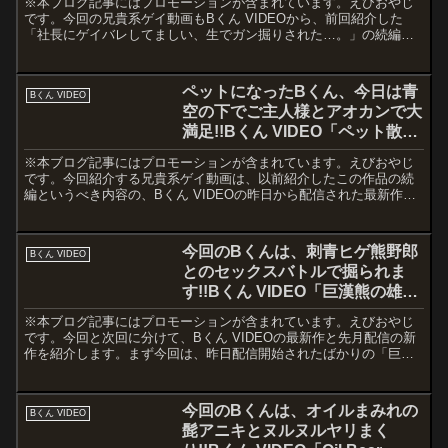
※本ブログ記事にはプロモーションが含まれています。えびおやじ
です。今回の兄貴系ゲイ動画もBくん VIDEOから、前回紹介した
「社長にゲイバレしてましい、生でガン掘りされた…。」の続編と
なる「同僚に脅され、生掘り中出しされた」です。Bくん V...
ペットになったBくん、今日は青
Bくん VIDEO
空の下でご主人様とアオカンで大
満足!!Bくん VIDEO「ペット散歩
中に中出し」。
※本ブログ記事にはプロモーションが含まれています。えびおやじ
です。今回紹介する兄貴系ゲイ動画は、以前紹介したこの作品の続
編というべき内容の、Bくん VIDEOの昨日から配信された最新作
「ペット散歩中に中出し」です。Bくん VIDEO：Ful...
今回のBくんは、刺青ヒゲ熊野郎
Bくん VIDEO
とのセックスバトルで掘られま
す!!Bくん VIDEO「巨漢熊の雄汁
バトル」。
※本ブログ記事にはプロモーションが含まれています。えびおやじ
です。今回と次回に分けて、Bくん VIDEOの最新作と先月配信の新
作を紹介します。まず今回は、昨日配信開始されたばかりの「巨漢
熊の雄汁バトル」です。Bくん VIDEO：Full H...
今回のBくんは、オイルまみれの
Bくん VIDEO
髭アニキとヌルヌルヤリまく