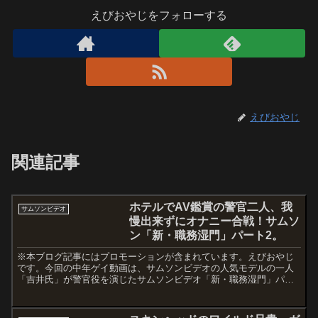
えびおやじをフォローする
えびおやじ
関連記事
ホテルでAV鑑賞の警官二人、我
サムソンビデオ
慢出来ずにオナニー合戦！サムソ
ン「新・職務湿門」パート2。
※本ブログ記事にはプロモーションが含まれています。えびおやじ
です。今回の中年ゲイ動画は、サムソンビデオの人気モデルの一人
「吉井氏」が警官役を演じたサムソンビデオ「新・職務湿門」パー
ト2「色白太目Ｋ官の噴水射精」です。※2024.07.23お...