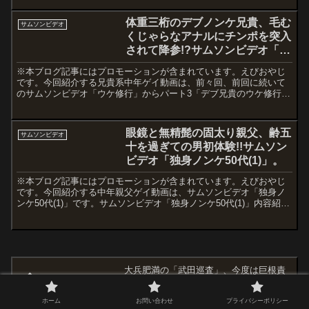
体重三桁のデブノンケ兄貴、毛む
サムソンビデオ
くじゃらなアナルにチンポを突入
されて降参!?サムソンビデオ「ウ
ケ修行(3)」。
※本ブログ記事にはプロモーションが含まれています。えびおやじ
です。今回紹介する兄貴系中年ゲイ動画は、前々回、前回に続いて
のサムソンビデオ「ウケ修行」からパート3「デブ兄貴のウケ修行」
です。サムソンビデオ「ウケ修行(3) デブ兄貴のウケ修行」...
眼鏡と無精髭の固太り親父、齢五
サムソンビデオ
十を過ぎての男初体験!!サムソン
ビデオ「独身ノンケ50代(1)」。
※本ブログ記事にはプロモーションが含まれています。えびおやじ
です。今回紹介する中年親父ゲイ動画は、サムソンビデオ「独身ノ
ンケ50代(1)」です。サムソンビデオ「独身ノンケ50代(1)」内容紹介
「独身ノンケ50代」は2017年5月にサムソンビ...
大兵肥満の「武田巡査」、今度は巨根責
めで悶絶!!サムソン「ガチでぶ武田巡査
(2)」。
ホーム
お問い合わせ
プライバシーポリシー