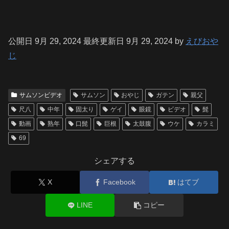
公開日 9月 29, 2024
最終更新日 9月 29, 2024
by
えびおや
じ
サムソンビデオ
サムソン
おやじ
ガテン
親父
尺八
中年
固太り
ゲイ
眼鏡
ビデオ
髭
動画
熟年
口髭
巨根
太鼓腹
ウケ
カラミ
69
シェアする
X
Facebook
はてブ
LINE
コピー