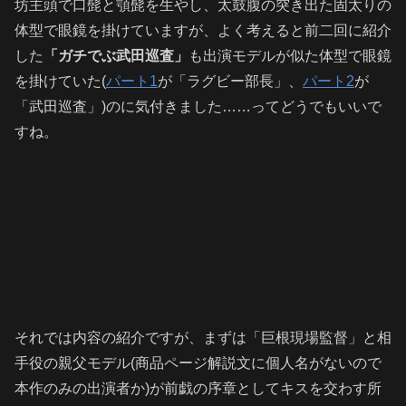
坊主頭で口髭と顎髭を生やし、太鼓腹の突き出た固太りの
体型で眼鏡を掛けていますが、よく考えると前二回に紹介
した
「ガチでぶ武田巡査」
も出演モデルが似た体型で眼鏡
を掛けていた(
パート1
が「ラグビー部長」、
パート2
が
「武田巡査」)のに気付きました……ってどうでもいいで
すね。
それでは内容の紹介ですが、まずは「巨根現場監督」と相
手役の親父モデル(商品ページ解説文に個人名がないので
本作のみの出演者か)が前戯の序章としてキスを交わす所