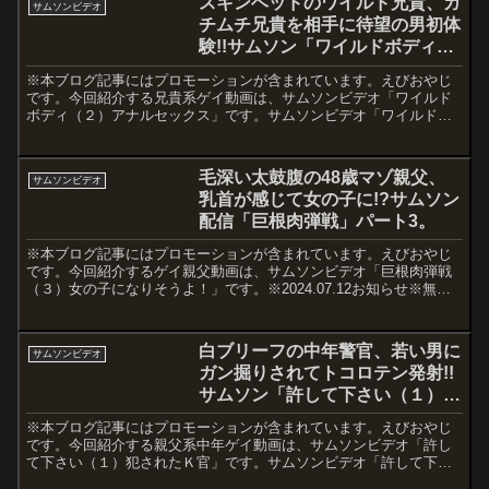
スキンヘッドのワイルド兄貴、ガ
サムソンビデオ
チムチ兄貴を相手に待望の男初体
験!!サムソン「ワイルドボディ
（2）」。
※本ブログ記事にはプロモーションが含まれています。えびおやじ
です。今回紹介する兄貴系ゲイ動画は、サムソンビデオ「ワイルド
ボディ（２）アナルセックス」です。サムソンビデオ「ワイルドボ
ディ（２）アナルセックス」内容紹介本作は、サムソンビデオか
ら...
毛深い太鼓腹の48歳マゾ親父、
サムソンビデオ
乳首が感じて女の子に!?サムソン
配信「巨根肉弾戦」パート3。
※本ブログ記事にはプロモーションが含まれています。えびおやじ
です。今回紹介するゲイ親父動画は、サムソンビデオ「巨根肉弾戦
（３）女の子になりそうよ！」です。※2024.07.12お知らせ※無効
なリンクを削除し、記事の内容を一部修正しました。サ...
白ブリーフの中年警官、若い男に
サムソンビデオ
ガン掘りされてトコロテン発射!!
サムソン「許して下さい（１）犯
されたＫ官」。
※本ブログ記事にはプロモーションが含まれています。えびおやじ
です。今回紹介する親父系中年ゲイ動画は、サムソンビデオ「許し
て下さい（１）犯されたＫ官」です。サムソンビデオ「許して下さ
い（１）犯されたＫ官」内容紹介本作は、サムソンビデオから20...